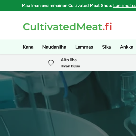
Maailman ensimmäinen
Cultivated Meat Shop
:
Lue ilmoitu
Siirry sisältöön
Kana
Naudanliha
Lammas
Sika
Ankka
Aito liha
Ilman kipua