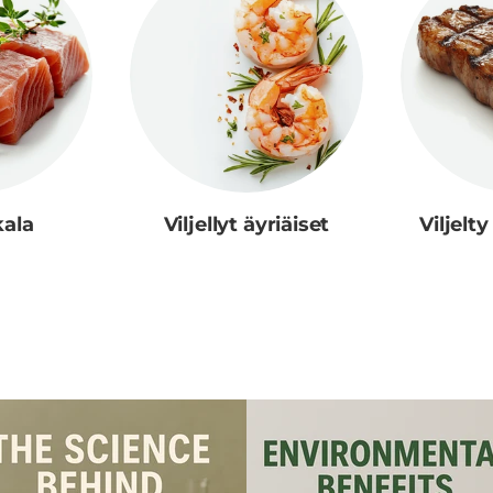
kala
Viljellyt äyriäiset
Viljelt