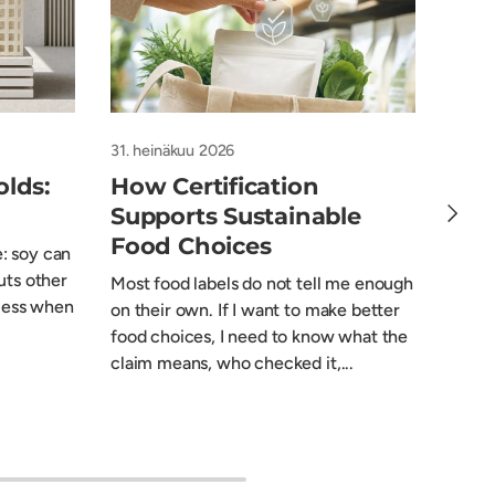
31. heinäkuu 2026
29. h
olds:
How Certification
5 F
Seuraa
Supports Sustainable
Bio
Food Choices
e: soy can
Biore
uts other
price.
Most food labels do not tell me enough
 less when
cultiv
on their own. If I want to make better
first:
food choices, I need to know what the
mixin
claim means, who checked it,...