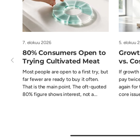
7. elokuu 2026
5. elokuu 
80% Consumers Open to
Growth
Edellinen
Trying Cultivated Meat
vs. C
Most people are open to a first try, but
If growth
far fewer are ready to buy it often.
pay twice
That is the main point. The oft-quoted
again for 
80% figure shows interest, not a...
core issue