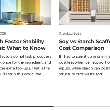
2026
3. elokuu 2026
 Factor Stability
Soy vs Starch Scaff
ost: What to Know
Cost Comparison
 factors do not last, producers
If I had to sum it up in one lin
: once for the ingredient, and
cost less when cell support c
the extra top-ups. That is the
inputs, while starch can cost
. If I strip this down, the...
structure cuts waste and...