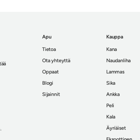
Apu
Kauppa
Tietoa
Kana
Ota yhteyttä
Naudanliha
tää
Oppaat
Lammas
Blogi
Sika
Sijainnit
Ankka
Peli
Kala
Äyriäiset
.
Eksoottinen