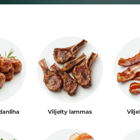
danliha
Viljelty lammas
Vilj