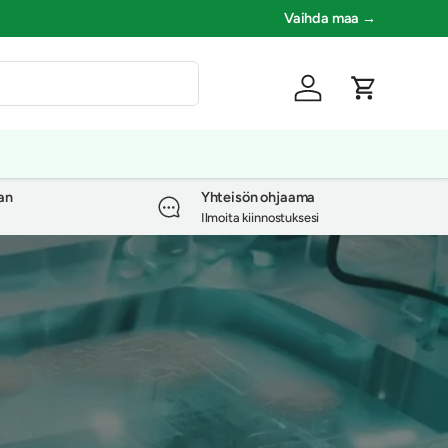
Vaihda maa →
Kirjaudu sisään
Ostoskori
an
Yhteisön ohjaama
Ilmoita kiinnostuksesi